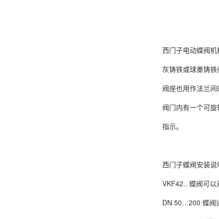
西门子电动蝶阀机
灰铸铁或球墨铸铁阀
阀座也用作法兰间
阀门内有一个可旋
指示。
西门子蝶阀安装说
VKF42.. 蝶阀
DN 50…200 蝶阀