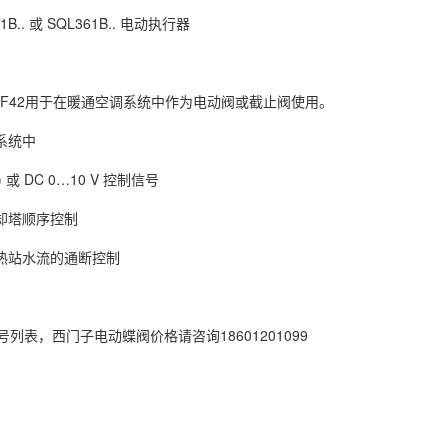
1B.. 或 SQL361B.. 电动执行器
KF42用于在暖通空调系统中作为电动阀或截止阀使用。
系统中
) 或 DC 0…10 V 控制信号
冷却塔顺序控制
换热站水流的通断控制
列表，西门子电动蝶阀价格请咨询18601201099