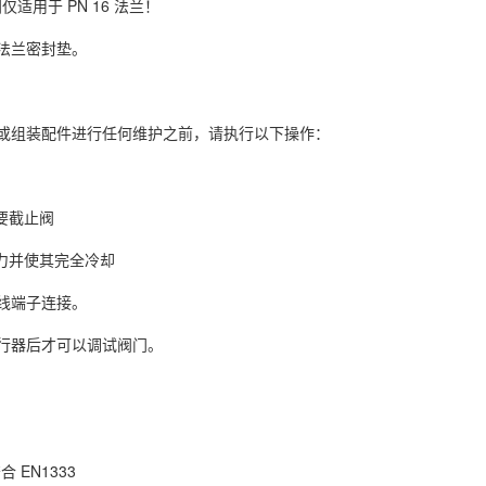
蝶阀仅适用于 PN 16 法兰！
法兰密封垫。
或组装配件进行任何维护之前，请执行以下操作：
要截止阀
压力并使其完全冷却
线端子连接。
行器后才可以调试阀门。
合 EN1333