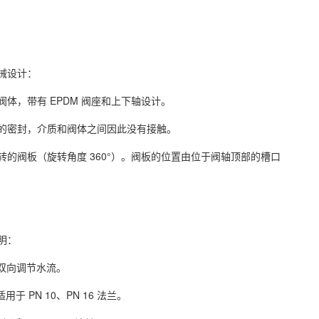
械设计：
体，带有 EPDM 阀座和上下轴设计。
的密封，介质和阀体之间因此没有接触。
转的阀板（旋转角度 360°）。阀板的位置由位于阀轴顶部的槽口
明：
可以双向调节水流。
适用于 PN 10、PN 16 法兰。