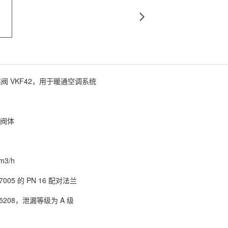
蝶阀 VKF42，用于暖通空调系统
阀体
 m3/h
7005 的 PN 16 配对法兰
 5208，泄漏等级为 A 级