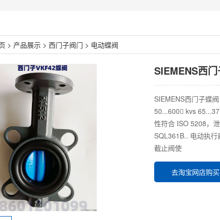
页
>
产品展示
>
西门子阀门
>
电动蝶阀
SIEMENS西
SIEMENS西门子蝶
50...600 kvs 65
性符合 ISO 5208，
SQL361B.. 电
截止阀使
去淘宝网店购买 电